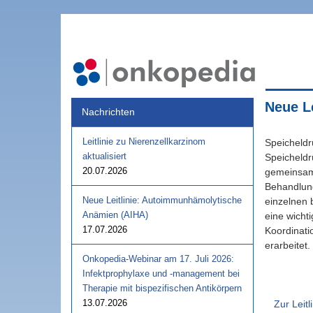
Neue L
Nachrichten
Leitlinie zu Nierenzellkarzinom
Speicheldr
aktualisiert
Speicheldr
20.07.2026
gemeinsame
Behandlung
Neue Leitlinie: Autoimmunhämolytische
einzelnen 
Anämien (AIHA)
eine wicht
17.07.2026
Koordinati
erarbeitet.
Onkopedia-Webinar am 17. Juli 2026:
Infektprophylaxe und -management bei
Therapie mit bispezifischen Antikörpern
13.07.2026
Zur Leitl