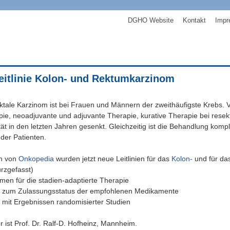
DGHO Website
Kontakt
Impr
eitlinie Kolon- und Rektumkarzinom
ktale Karzinom ist bei Frauen und Männern der zweithäufigste Krebs. 
pie, neoadjuvante und adjuvante Therapie, kurative Therapie bei re
tät in den letzten Jahren gesenkt. Gleichzeitig ist die Behandlung komp
der Patienten.
n von
Onkopedia
wurden jetzt neue Leitlinien für das
Kolon-
und für da
rzgefasst)
men für die stadien-adaptierte Therapie
zum Zulassungsstatus der empfohlenen Medikamente
it Ergebnissen randomisierter Studien
r ist Prof. Dr. Ralf-D. Hofheinz, Mannheim.