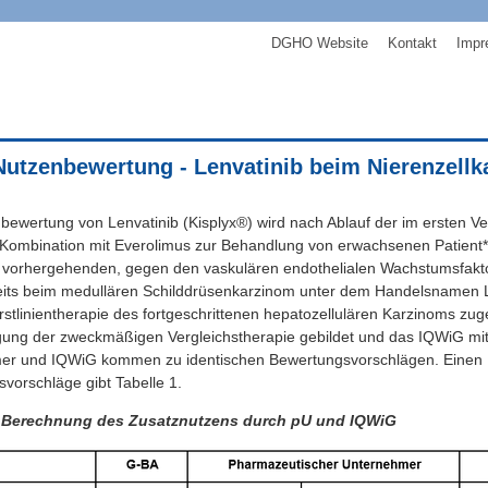
DGHO Website
Kontakt
Impr
Nutzenbewertung - Lenvatinib beim Nierenzell
bewertung von Lenvatinib (Kisplyx®) wird nach Ablauf der im ersten Ver
in Kombination mit Everolimus zur Behandlung von erwachsenen Patient*
 vorhergehenden, gegen den vaskulären endothelialen Wachstumsfakto
its beim medullären Schilddrüsenkarzinom unter dem Handelsnamen L
rstlinientherapie des fortgeschrittenen hepatozellulären Karzinoms z
gung der zweckmäßigen Vergleichstherapie gebildet und das IQWiG mit
r und IQWiG kommen zu identischen Bewertungsvorschlägen. Einen Üb
vorschläge gibt Tabelle 1.
: Berechnung des Zusatznutzens durch pU und IQWiG