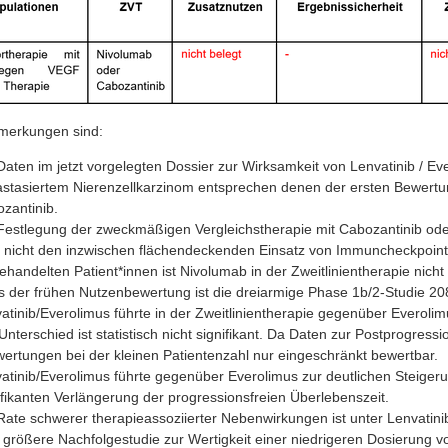
merkungen sind:
Daten im jetzt vorgelegten Dossier zur Wirksamkeit von Lenvatinib / Eve
stasiertem Nierenzellkarzinom entsprechen denen der ersten Bewertung.
zantinib.
Festlegung der zweckmäßigen Vergleichstherapie mit Cabozantinib oder 
 nicht den inzwischen flächendeckenden Einsatz von Immuncheckpoint-In
ehandelten Patient*innen ist Nivolumab in der Zweitlinientherapie nicht
s der frühen Nutzenbewertung ist die dreiarmige Phase 1b/2-Studie 20
atinib/Everolimus führte in der Zweitlinientherapie gegenüber Everol
Unterschied ist statistisch nicht signifikant. Da Daten zur Postprogress
ertungen bei der kleinen Patientenzahl nur eingeschränkt bewertbar.
atinib/Everolimus führte gegenüber Everolimus zur deutlichen Steigeru
ifikanten Verlängerung der progressionsfreien Überlebenszeit.
Rate schwerer therapieassoziierter Nebenwirkungen ist unter Lenvatini
 größere Nachfolgestudie zur Wertigkeit einer niedrigeren Dosierung vo