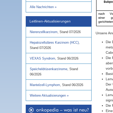
Alle Nachrichten
»
Leitlinen-Aktualisierungen
Nierenzellkarzinom
,
Stand
07/2026
Unsere An
Die 
Hepatozelluläres Karzinom (HCC)
,
meta
Stand
07/2026
Cabo
Die 
VEXAS Syndrom
,
Stand
06/2026
aber
vorb
Speicheldrüsenkarzinome
,
Stand
Basi
06/2026
Lenv
Der 
Mantelzell-Lymphom
,
Stand
06/2026
Ausw
Lenv
Weitere Aktualisierungen
»
sign
Die 
Eine