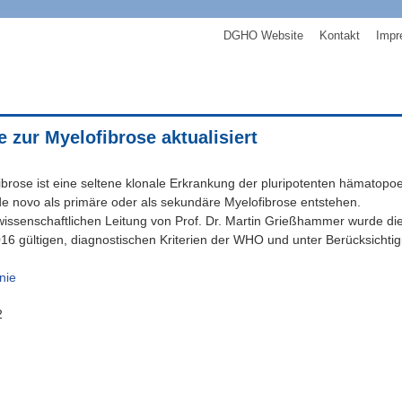
DGHO Website
Kontakt
Impr
ie zur Myelofibrose aktualisiert
ibrose ist eine seltene klonale Erkrankung der pluripotenten hämatopo
e novo als primäre oder als sekundäre Myelofibrose entstehen.
wissenschaftlichen Leitung von Prof. Dr. Martin Grießhammer wurde die 
016 gültigen, diagnostischen Kriterien der WHO und unter Berücksicht
inie
2