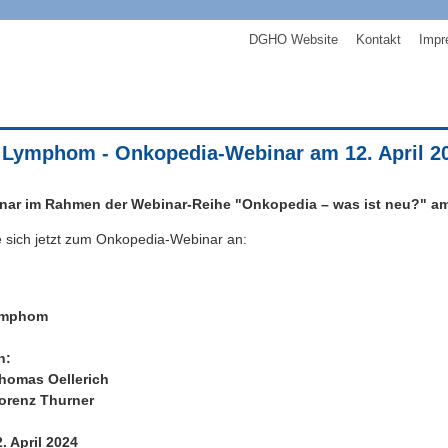
DGHO Website
Kontakt
Impr
t Lymphom - Onkopedia-Webinar am 12. April 2
nar im Rahmen der Webinar-Reihe "Onkopedia – was ist neu?" am Fr
 sich jetzt zum Onkopedia-Webinar an:
Lymphom
n:
Thomas Oellerich
Lorenz Thurner
2. April 2024