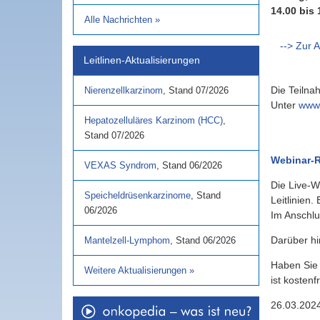
14.00 bis 
Alle Nachrichten
»
--> Zur 
Leitlinen-Aktualisierungen
Die Teilna
Nierenzellkarzinom
,
Stand
07/2026
Unter
www.
Hepatozelluläres Karzinom (HCC)
,
Stand
07/2026
Webinar-R
VEXAS Syndrom
,
Stand
06/2026
Die Live-W
Speicheldrüsenkarzinome
,
Stand
Leitlinien
06/2026
Im Anschlu
Darüber h
Mantelzell-Lymphom
,
Stand
06/2026
Haben Sie 
Weitere Aktualisierungen
»
ist kostenfr
26.03.202