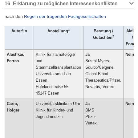
16
Erklärung zu möglichen Interessenkonflikten
nach den
Regeln der tragenden Fachgesellschaften
1
Autor*in
Anstellung
Beratung /
Aktie
2
Gutachten
/
Fonds
Alashkar,
Klinik für Hämatologie
Ja
Nein
Ferras
und
Bristol Myers
Stammzelltransplantation
Squibb/Celgene,
Universitätsmedizin
Global Blood
Essen
Therapeutics/Pfizer,
Hufelandstraße 55
45147 Essen
Cario,
Universitätsklinikum Ulm
Ja
Nein
Holger
Klinik für Kinder- und
BMS
Jugendmedizin
Pfizer
Vertex