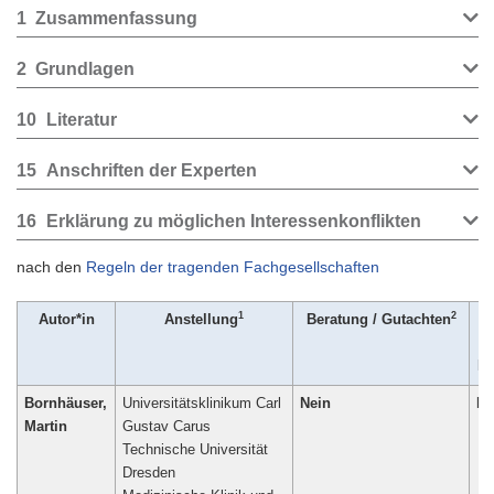
1
Zusammenfassung
2
Grundlagen
10
Literatur
15
Anschriften der Experten
16
Erklärung zu möglichen Interessenkonflikten
nach den
Regeln der tragenden Fachgesellschaften
1
2
Autor*in
Anstellung
Beratung / Gutachten
Ak
F
Bornhäuser,
Universitätsklinikum Carl
Nein
Ne
Martin
Gustav Carus
Technische Universität
Dresden