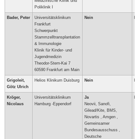
Medizinische Klinik und
Bader, Peter
Universitätsklinikum
Nein
Ne
Frankfurt
Schwerpunkt
Stammzelltransplantation
& Immunologie
Klinik für Kinder- und
Jugendmedizin
Theodor-Stern-Kai 7
60590 Frankfurt am Main
Grigoleit,
Helios Klinikum Duisburg
Nein
Ne
Götz Ulrich
Kröger,
Universitätsklinikum
Ja
Ne
Nicolaus
Hamburg -Eppendorf
Neovii, Sanofi,
Gilead/Kite, BMS,
Novartis , Amgen ,
Gemeinsamer
Bundesausschuss ,
Deutsche