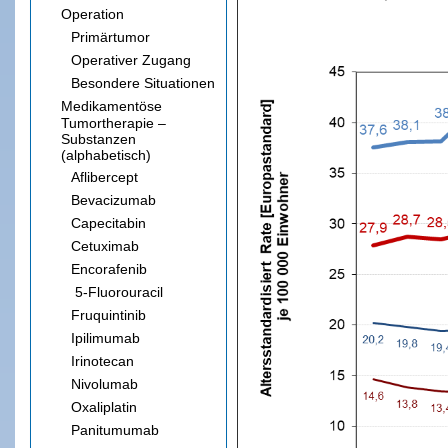
Operation
Primärtumor
Operativer Zugang
Besondere Situationen
Medikamentöse
Tumortherapie –
Substanzen
(alphabetisch)
Aflibercept
Bevacizumab
Capecitabin
Cetuximab
Encorafenib
5-Fluorouracil
Fruquintinib
Ipilimumab
Irinotecan
Nivolumab
Oxaliplatin
Panitumumab