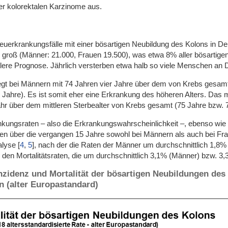
r kolorektalen Karzinome aus.
erkrankungsfälle mit einer bösartigen Neubildung des Kolons in Deuts
 groß (Männer: 21.000, Frauen 19.500), was etwa 8% aller bösartig
tlere Prognose. Jährlich versterben etwa halb so viele Menschen an
iegt bei Männern mit 74 Jahren vier Jahre über dem von Krebs gesamt
hre). Es ist somit eher eine Erkrankung des höheren Alters. Das mitt
ahr über dem mittleren Sterbealter von Krebs gesamt (75 Jahre bzw. 
nkungsraten – also die Erkrankungswahrscheinlichkeit –, ebenso wie d
gen über die vergangen 15 Jahre sowohl bei Männern als auch bei Fra
nalyse
[
4
,
5
]
, nach der die Raten der Männer um durchschnittlich 1,8% 
ei den Mortalitätsraten, die um durchschnittlich 3,1% (Männer) bzw. 
nzidenz und Mortalität der bösartigen Neubildungen des 
n (alter Europastandard)