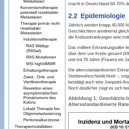
Metastasen
macht in Deutschland 60-70% de
Konversionstherapie
potentiell resektabler
2.2
Epidemiologie
Metastasen
Therapie primär nicht
Jährlich werden knapp 40.000 Neu
resektabler
Geschlechtern annähernd gleich
Metastasen
die Krebserkrankungen eine mit
Induktionstherapie
RAS Wildtyp
Das mittlere Erkrankungsalter l
(RASwt)
über dem von Krebs gesamt (69 Ja
RAS-Mutationen
und mit 78 Jahre (Frauen) ein J
MSI high/dMMR
Die altersstandardisierten Erkra
Erhaltungstherapie
Sterbewahrscheinlichkeit –, zei
Zweit-, Dritt- und
Viertlinientherapie
bestätigt auch eine Joinpoint-A
Noch deutlicher zeigt es sich b
Resektion eines
asymptomatischen
Primärtumors des
Abbildung 1: Geschätzte I
Kolons
Altersstandardisierte Rate
Lokale Therapie bei
Oligometastasierung
Peritonealkarzinose
Therapiemodalitäten