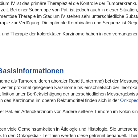
dium IV ist das primäre Therapieziel die Kontrolle der Tumorerkran
zeit. Bei einer Subgruppe von Pat. ist jedoch auch in dieser Situati
amentöse Therapie im Stadium IV stehen sehr unterschiedliche Subst
erapie zur Verfügung. Die optimale Kombination und Sequenz ist Gege
tik und Therapie der kolorektalen Karzinome haben in den vergangene
 Basisinformationen
nome als Tumoren, deren aboraler Rand (Unterrand) bei der Messun
e weiter proximal gelegenen Karzinome bis einschließlich der Ileozö
inition unter Berücksichtigung der unterschiedlichen Messergebniss
on des Karzinoms im oberen Rektumdrittel finden sich in der
Onkopedi
% der Pat. ein Adenokarzinom vor. Andere seltene Tumoren im Kolon
 viele Gemeinsamkeiten in Ätiologie und Histologie. Sie unterscheide
. In den Onkopedia - Leitlinien werden diese getrennt behandelt. The