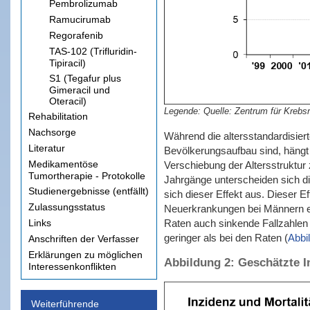
Pembrolizumab
Ramucirumab
Regorafenib
TAS-102 (Trifluridin-
Tipiracil)
S1 (Tegafur plus
Gimeracil und
Oteracil)
Quelle: Zentrum für Krebs
Rehabilitation
Nachsorge
Während die altersstandardisie
Literatur
Bevölkerungsaufbau sind, hängt 
Medikamentöse
Verschiebung der Altersstruktur
Tumortherapie - Protokolle
Jahrgänge unterscheiden sich di
Studienergebnisse (entfällt)
sich dieser Effekt aus. Dieser E
Zulassungsstatus
Neuerkrankungen bei Männern eb
Links
Raten auch sinkende Fallzahlen b
geringer als bei den Raten (
Abbi
Anschriften der Verfasser
Erklärungen zu möglichen
Abbildung 2: Geschätzte I
Interessenkonflikten
Weiterführende