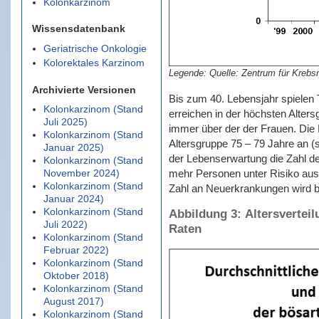
Kolonkarzinom
Wissensdatenbank
Geriatrische Onkologie
Kolorektales Karzinom
Quelle: Zentrum für Krebs
Archivierte Versionen
Bis zum 40. Lebensjahr spielen 
Kolonkarzinom (Stand
erreichen in der höchsten Alters
Juli 2025)
immer über der der Frauen. Die 
Kolonkarzinom (Stand
Altersgruppe 75 – 79 Jahre an (
Januar 2025)
der Lebenserwartung die Zahl de
Kolonkarzinom (Stand
mehr Personen unter Risiko ausw
November 2024)
Kolonkarzinom (Stand
Zahl an Neuerkrankungen wird b
Januar 2024)
Kolonkarzinom (Stand
Abbildung 3: Altersverteil
Juli 2022)
Raten
Kolonkarzinom (Stand
Februar 2022)
Kolonkarzinom (Stand
Oktober 2018)
Kolonkarzinom (Stand
August 2017)
Kolonkarzinom (Stand