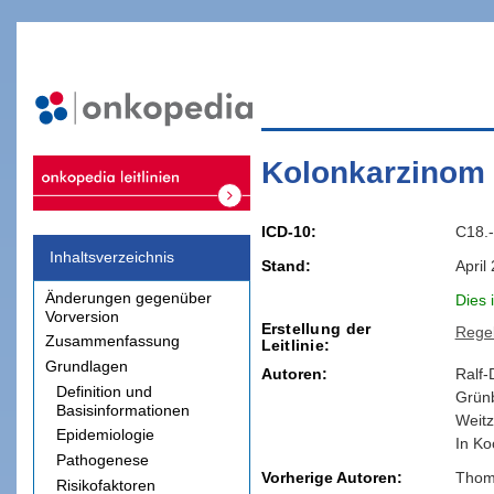
Kolonkarzinom
ICD-10
C18.-
Inhaltsverzeichnis
Stand
April
Änderungen gegenüber
Dies 
Vorversion
Erstellung der
Rege
Zusammenfassung
Leitlinie
Grundlagen
Autoren:
Ralf-
Definition und
Grün
Basisinformationen
Weitz
Epidemiologie
In Ko
Pathogenese
Vorherige Autoren:
Thom
Risikofaktoren