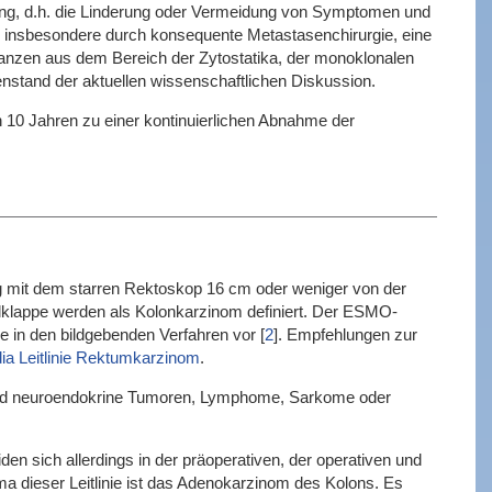
kung, d.h. die Linderung oder Vermeidung von Symptomen und
on, insbesondere durch konsequente Metastasenchirurgie, eine
anzen aus dem Bereich der Zytostatika, der monoklonalen
nstand der aktuellen wissenschaftlichen Diskussion.
n 10 Jahren zu einer kontinuierlichen Abnahme der
g mit dem starren Rektoskop 16 cm oder weniger von der
kalklappe werden als Kolonkarzinom definiert. Der ESMO-
e in den bildgebenden Verfahren vor
[
2
]
. Empfehlungen zur
a Leitlinie Rektumkarzinom
.
 sind neuroendokrine Tumoren, Lymphome, Sarkome oder
n sich allerdings in der präoperativen, der operativen und
ma dieser Leitlinie ist das Adenokarzinom des Kolons. Es