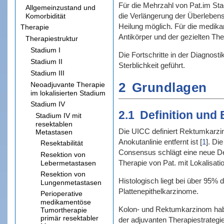
Für die Mehrzahl von Pat.im Sta
Allgemeinzustand und
die Verlängerung der Überlebens
Komorbidität
Heilung möglich. Für die medik
Therapie
Antikörper und der gezielten Th
Therapiestruktur
Stadium I
Die Fortschritte in der Diagnos
Stadium II
Sterblichkeit geführt.
Stadium III
2
Grundlagen
Neoadjuvante Therapie
im lokalisierten Stadium
Stadium IV
2.1
Definition und
Stadium IV mit
resektablen
Die UICC definiert Rektumkarzi
Metastasen
Anokutanlinie entfernt ist
[
1
]
. Di
Resektabilität
Consensus schlägt eine neue Def
Resektion von
Therapie von Pat. mit Lokalisati
Lebermetastasen
Resektion von
Histologisch liegt bei über 95
Lungenmetastasen
Plattenepithelkarzinome.
Perioperative
medikamentöse
Kolon- und Rektumkarzinom haben
Tumortherapie
primär resektabler
der adjuvanten Therapiestrategie