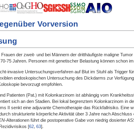
egenüber Vorversion
sung
i Frauen der zweit- und bei Männern der dritthäufigste maligne Tumor
n 70-75 Jahren. Personen mit genetischer Belastung können schon im
cht-invasive Untersuchungsverfahren auf Blut im Stuhl als Trigger 
flexiblen endoskopischen Untersuchung des Dickdarms zur Verfügung. 
Koloskopie bevorzugt empfohlen.
nd Patienten (Pat.) mit Kolonkarzinom ist abhängig vom Krankheitss
ntiert sich an den Stadien. Bei lokal begrenztem Kolonkarzinom in den
ums II senkt eine adjuvante Chemotherapie das Rückfallrisiko. Eine 
durch strukturierte körperliche Aktivität über 3 Jahre nach Abschlus
EN
-Alterationen führt die postoperative Gabe von niedrig dosierter A
Rezidivrisikos
[
62
,
63
]
.