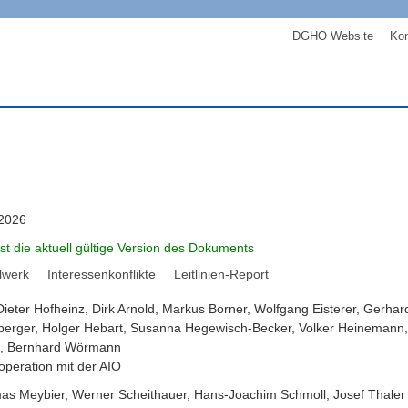
DGHO Website
Kon
 2026
ist die aktuell gültige Version des Dokuments
lwerk
Interessenkonflikte
Leitlinien-Report
Dieter
Hofheinz
,
Dirk
Arnold
,
Markus
Borner
,
Wolfgang
Eisterer
,
Gerhar
berger
,
Holger
Hebart
,
Susanna
Hegewisch-Becker
,
Volker
Heinemann
,
Bernhard
Wörmann
operation mit der AIO
as
Meybier
,
Werner
Scheithauer
,
Hans-Joachim
Schmoll
,
Josef
Thaler