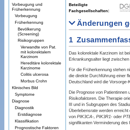
Vorbeugung und
Beteiligte
Früherkennung
Fachgesellschaften
Vorbeugung
Änderungen g
Früherkennung
Bevölkerung
(Screening)
1
Zusammenfas
Risikogruppen
Verwandte von Pat.
mit kolorektalem
Das kolorektale Karzinom ist be
Karzinom
Erkrankungsalter liegt zwische
Hereditäre kolorektale
Karzinome
Für die Früherkennung stehen ni
Colitis ulcerosa
die direkte Durchführung einer 
Morbus Crohn
Deutschland wird die Vorsorge-
Klinisches Bild
Die Prognose von Patientinnen u
Symptome
Risikofaktoren. Die Therapie orie
Diagnose
III und in Subgruppen des Stadi
Diagnostik
Überlebensrate werden erreicht 
Erstdiagnose
von
PIK3CA-, PIK3R1
- oder
PT
Klassifikation
signifikanten Verminderung des 
Prognostische Faktoren