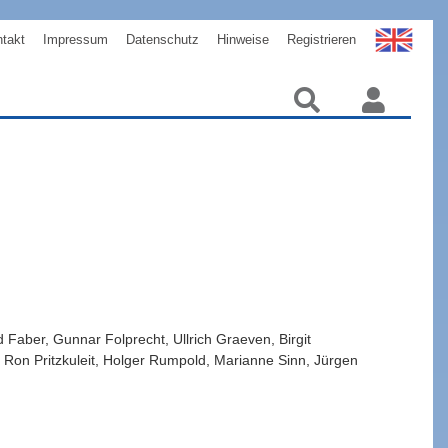
takt
Impressum
Datenschutz
Hinweise
Registrieren
d
Faber
,
Gunnar
Folprecht
,
Ullrich
Graeven
,
Birgit
,
Ron
Pritzkuleit
,
Holger
Rumpold
,
Marianne
Sinn
,
Jürgen