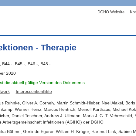
DGHO Website
Kon
fektionen - Therapie
, B44.-, B45.-, B46.-, B48.-
ber 2020
ist die aktuell gültige Version des Dokuments
lwerk
Interessenkonflikte
us
Ruhnke
,
Oliver A.
Cornely
,
Martin
Schmidt-Hieber
,
Nael
Alakel
,
Boris
nkamp
,
Werner
Heinz
,
Marcus
Hentrich
,
Meinolf
Karthaus
,
Michael
Kol
icher
,
Daniel
Teschner
,
Andrew J.
Ullmann
,
Maria J. G. T.
Vehreschild
,
ie Arbeitsgemeinschaft Infektionen (AGIHO) der DGHO
ika
Böhme
,
Gerlinde
Egerer
,
William H.
Krüger
,
Hartmut
Link
,
Sabine
M