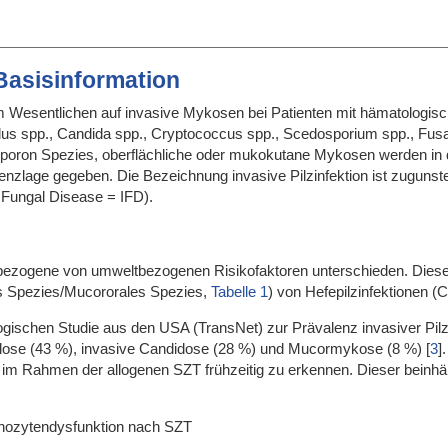
 Basisinformation
rt im Wesentlichen auf invasive Mykosen bei Patienten mit hämatolog
lus spp., Candida spp., Cryptococcus spp., Scedosporium spp., Fus
sporon Spezies, oberflächliche oder mukokutane Mykosen werden in d
enzlage gegeben. Die Bezeichnung invasive Pilzinfektion ist zuguns
 Fungal Disease = IFD).
bezogene von umweltbezogenen Risikofaktoren unterschieden. Diese 
us Spezies/Mucororales Spezies,
Tabelle 1
) von Hefepilzinfektionen 
logischen Studie aus den USA (TransNet) zur Prävalenz invasiver Pi
llose (43 %), invasive Candidose (28 %) und Mucormykose (8 %)
[
3
]
D im Rahmen der allogenen SZT frühzeitig zu erkennen. Dieser beinhäl
ozytendysfunktion nach SZT