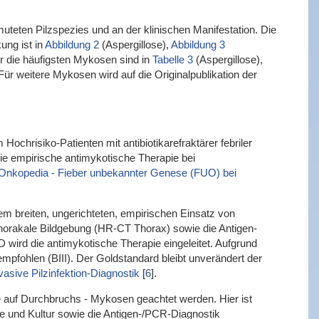
muteten Pilzspezies und an der klinischen Manifestation. Die
ung ist in
Abbildung 2
(Aspergillose),
Abbildung 3
ür die häufigsten Mykosen sind in
Tabelle 3
(Aspergillose),
weitere Mykosen wird auf die Originalpublikation der
ochrisiko-Patienten mit antibiotikarefraktärer febriler
die empirische antimykotische Therapie bei
Onkopedia - Fieber unbekannter Genese (FUO) bei
nem breiten, ungerichteten, empirischen Einsatz von
thorakale Bildgebung (HR-CT Thorax) sowie die Antigen-
 wird die antimykotische Therapie eingeleitet. Aufgrund
 empfohlen (BIII). Der Goldstandard bleibt unverändert der
asive Pilzinfektion-Diagnostik
[
6
]
.
 auf Durchbruchs - Mykosen geachtet werden. Hier ist
e und Kultur sowie die Antigen-/PCR-Diagnostik