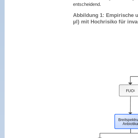
entscheidend.
Abbildung 1: Empirische u
µl) mit Hochrisiko für inva
FUO
1
Breitspektr
Anbiotik