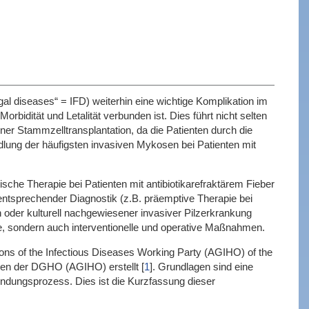
al diseases“ = IFD) weiterhin eine wichtige Komplikation im
bidität und Letalität verbunden ist. Dies führt nicht selten
er Stammzelltransplantation, da die Patienten durch die
ndlung der häufigsten invasiven Mykosen bei Patienten mit
sche Therapie bei Patienten mit antibiotikarefraktärem Fieber
h entsprechender Diagnostik (z.B. präemptive Therapie bei
 oder kulturell nachgewiesener invasiver Pilzerkrankung
e, sondern auch interventionelle und operative Maßnahmen.
ons of the Infectious Diseases Working Party (AGIHO) of the
nen der DGHO (AGIHO) erstellt
[
1
]
. Grundlagen sind eine
ndungsprozess. Dies ist die Kurzfassung dieser