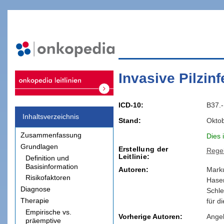
Invasive Pilzin
ICD-10
B37.-
Inhaltsverzeichnis
Stand
Okto
Zusammenfassung
Dies 
Grundlagen
Erstellung der
Rege
Leitlinie
Definition und
Basisinformation
Autoren:
Mark
Risikofaktoren
Hase
Diagnose
Schle
Therapie
für d
Empirische vs.
Vorherige Autoren:
Angel
präemptive