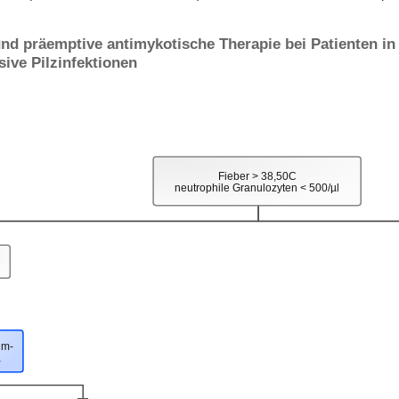
nd präemptive antimykotische Therapie bei Patienten in
sive Pilzinfektionen
Fieber > 38,50C
neutrophile Granulozyten < 500/µl
um-
a