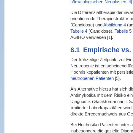
hämatologischen Neoplasien
[
4
]
Die Differenzialtherapie der inv
orientierende Therapiestruktur 
(Candidose) und
Abbildung 4
(an
Tabelle 4
(Candidose),
Tabelle 5
AGIHO verwiesen
[
1
]
.
6.1
Empirische vs.
Der frühzeitige Zeitpunkt zur Ei
Neutropenie ist entscheidend für
Hochrisikopatienten mit persisti
neutropenen Patienten
[
5
]
.
Als Alternative hierzu hat sich 
Antimykotika mit dem Risiko ein
Diagnostik (Galaktomannan i. S.)
limitierter Laborkapazitäten wir
direkte Erregernachweis aus Ge
Bei Hochrisiko-Patienten unter
insbesondere die gezielte Diagn