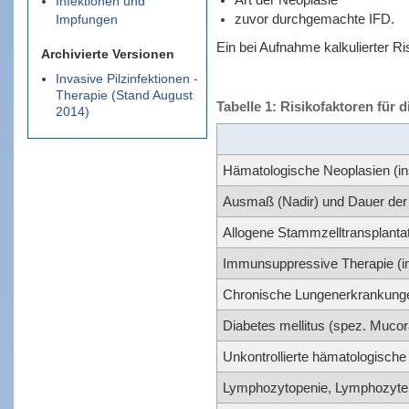
Infektionen und
zuvor durchgemachte IFD.
Impfungen
Ein bei Aufnahme kalkulierter Ri
Archivierte Versionen
Invasive Pilzinfektionen -
Therapie (Stand August
Tabelle 1: Risikofaktoren für 
2014)
Hämatologische Neoplasien (in
Ausmaß (Nadir) und Dauer der 
Allogene Stammzelltransplantat
Immunsuppressive Therapie (in
Chronische Lungenerkrankung
Diabetes mellitus (spez. Mucor
Unkontrollierte hämatologische
Lymphozytopenie, Lymphozyte