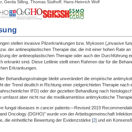
r
,
Gerda
Silling
,
Thomas
Südhoff
,
Hans-Heinrich
Wolf
sung
ngen stellen invasive Pilzerkrankungen bzw. Mykosen („invasive fung
der antineoplastischen Therapie dar, die mit einer hohen Rate an Mor
tzung der antineoplastischen Therapie oder auch der Durchführung ein
 erkrankt sind. Diese Leitlinie stellt einen Rahmen dar für die Beha
chen Erkrankungen.
er Behandlungsstrategie bleibt unverändert die empirische antimykoti
eht der Trend deutlich in Richtung einer zielgerichteten Therapie nac
rscheinlicher IFD) oder der gezielten Behandlung nach histologisch
e umfasst aber nicht nur die medikamentöse antimykotische Therapi
asive fungal diseases in cancer patients—Revised 2019 Recommendati
and Oncology (DGHO)” wurde von der Arbeitsgemeinschaft Infektio
e, die einheitliche Bewertung der Evidenzstärke
[
2
]
und ein Konsensfi