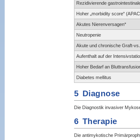
Rezidivierende gastrointestinale
Hoher „morbidity score“ (APACH
Akutes Nierenversagen*
Neutropenie
Akute und chronische Graft-vs
Aufenthalt auf der Intensivstati
Hoher Bedarf an Bluttransfusio
Diabetes mellitus
5
Diagnose
Die Diagnostik invasiver Mykose
6
Therapie
Die antimykotische Primärprophy