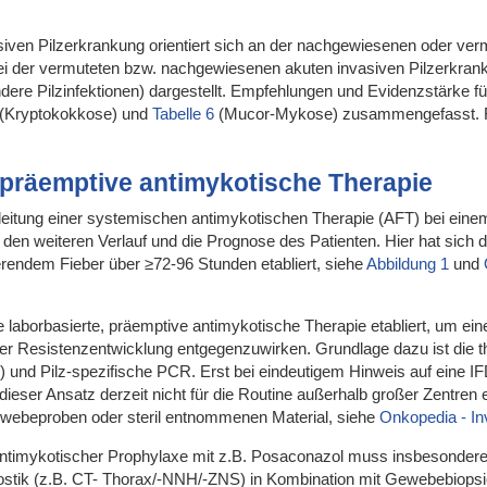
.
asiven Pilzerkrankung orientiert sich an der nachgewiesenen oder ver
bei der vermuteten bzw. nachgewiesenen akuten invasiven Pilzerkrank
dere Pilzinfektionen) dargestellt. Empfehlungen und Evidenzstärke f
(Kryptokokkose) und
Tabelle 6
(Mucor-Mykose) zusammengefasst. Für 
 präemptive antimykotische Therapie
nleitung einer systemischen antimykotischen Therapie (AFT) bei einem H
 den weiteren Verlauf und die Prognose des Patienten. Hier hat sich 
erendem Fieber über ≥72-96 Stunden etabliert, siehe
Abbildung 1
und
die laborbasierte, präemptive antimykotische Therapie etabliert, um ei
er Resistenzentwicklung entgegenzuwirken. Grundlage dazu ist die 
 und Pilz-spezifische PCR. Erst bei eindeutigem Hinweis auf eine IFD
d dieser Ansatz derzeit nicht für die Routine außerhalb großer Zentren
webeproben oder steril entnommenen Material, siehe
Onkopedia - Inv
 antimykotischer Prophylaxe mit z.B. Posaconazol muss insbesondere
ostik (z.B. CT- Thorax/-NNH/-ZNS) in Kombination mit Gewebebiopsi