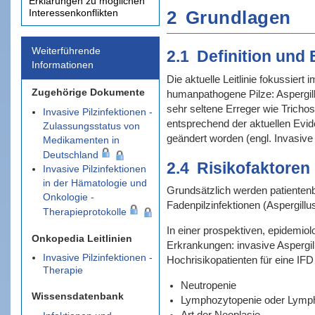
Erklärungen zu möglichen
2
Grundlagen
Interessenkonflikten
Weiterführende
2.1
Definition und
Informationen
Die aktuelle Leitlinie fokussie
Zugehörige Dokumente
humanpathogene Pilze: Aspergil
sehr seltene Erreger wie Tricho
Invasive Pilzinfektionen -
entsprechend der aktuellen Evid
Zulassungsstatus von
geändert worden (engl. Invasive
Medikamenten in
Deutschland
2.4
Risikofaktoren
Invasive Pilzinfektionen
in der Hämatologie und
Grundsätzlich werden patienten
Onkologie -
Fadenpilzinfektionen (Aspergill
Therapieprotokolle
In einer prospektiven, epidemio
Onkopedia Leitlinien
Erkrankungen: invasive Aspergi
Invasive Pilzinfektionen -
Hochrisikopatienten für eine IF
Therapie
Neutropenie
Wissensdatenbank
Lymphozytopenie oder Lymph
Art der Neoplasie