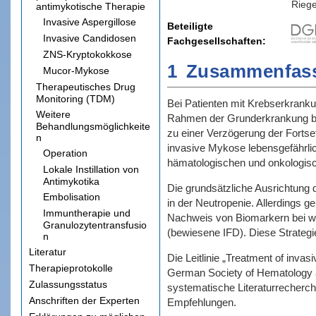
Riege
antimykotische Therapie
Invasive Aspergillose
Beteiligte
Invasive Candidosen
Fachgesellschaften
ZNS-Kryptokokkose
1
Zusammenfas
Mucor-Mykose
Therapeutisches Drug
Monitoring (TDM)
Bei Patienten mit Krebserkranku
Weitere
Rahmen der Grunderkrankung bzw. 
Behandlungsmöglichkeite
zu einer Verzögerung der Fortse
n
invasive Mykose lebensgefährlich
Operation
hämatologischen und onkologis
Lokale Instillation von
Antimykotika
Die grundsätzliche Ausrichtung d
Embolisation
in der Neutropenie. Allerdings g
Immuntherapie und
Nachweis von Biomarkern bei wah
Granulozytentransfusio
(bewiesene IFD). Diese Strategi
n
Literatur
Die Leitlinie „Treatment of inv
Therapieprotokolle
German Society of Hematology 
Zulassungsstatus
systematische Literaturrecherch
Anschriften der Experten
Empfehlungen.