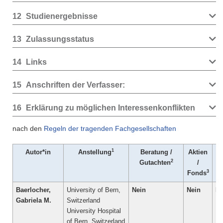
12
Studienergebnisse
13
Zulassungsstatus
14
Links
15
Anschriften der Verfasser:
16
Erklärung zu möglichen Interessenkonflikten
nach den
Regeln der tragenden Fachgesellschaften
1
Autor*in
Anstellung
Beratung /
Aktien
2
Gutachten
/
3
Fonds
Baerlocher,
University of Bern,
Nein
Nein
Ne
Gabriela M.
Switzerland
University Hospital
of Bern, Switzerland