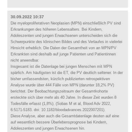
30.09.2022 10:37
Die myeloproliferativen Neoplasien (MPN) einschließlich PV sind
Erkrankungen des höheren Lebensalters. Bei Kindern,
Adoleszenten und jungen Erwachsenen unterscheiden sich die
Schwerpunkte des klinischen Bildes und des Verlaufes in vielerlei
Hinsicht erheblich. Die Daten der Gesamtheit von an MPN/PV
Erkrankten sind deshalb auf junge Patienten und Patientinnen
nicht anwendbar.
Insgesamt ist die Datenlage bei jungen Menschen mit MPN
spärlich. Am häufigsten ist die ET, die PV deutlich seltener. In der
bisher umfassendsten, kürzlich publizierten retrospektiven
Analyse wurde über 444 Fälle von MPN (darunter 18,2% PV)
berichtet. Der Beobachtungszeitraum der Gesamtkohorte
ersteckte sich über mehr als 40 Jahre. In dieser Zeit wurden 8
Todesfälle erfasst (1,8%). (Sobas M et al, Blood Adv 2022,
6:5171-5183. doi: 10.1182/bloodadvances.2022007201).
Diese Analyse, aber auch die Gesamtdatenlage deuten auf eine
auf wesentlich bessere Überlebensprognose bei Kindern,
Adoleszenten und jungen Erwachsenen hin.