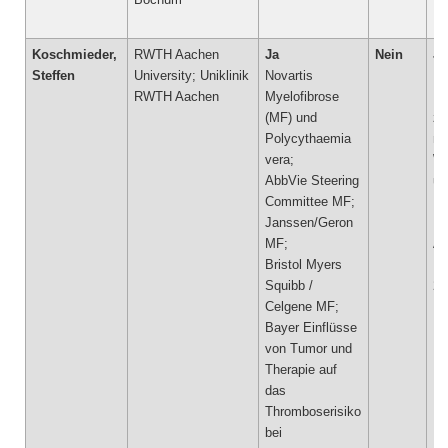
Koschmieder,
RWTH Aachen
Ja
Nein
Ja
Steffen
University; Uniklinik
Novartis
Ne
RWTH Aachen
Myelofibrose
In
(MF) und
zu
Polycythaemia
me
vera;
Wi
AbbVie Steering
un
Committee MF;
R
Janssen/Geron
Un
MF;
Al
Bristol Myers
Me
Squibb /
20
Celgene MF;
Bayer Einflüsse
von Tumor und
Therapie auf
das
Thromboserisiko
bei