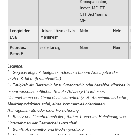
Krebspatienten;
Incyte MF, ET;
CTI BioPharma
MF
Lengfelder,
Universitätsmedizin
Nein
Nein
Ne
Eva
Mannheim
Petrides,
selbständig
Nein
Nein
Ne
Petro E.
1
-
Gegenwärtiger Arbeitgeber, relevante frühere Arbeitgeber der
letzten 3 Jahre (Institution/Ort)
2
-
Tätigkeit als Berater*in bzw. Gutachter*in oder bezahlte Mitarbeit in
einem wissenschaftlichen Beirat / Advisory Board eines
Unternehmens der Gesundheitswirtschaft (z. B. Arzneimittelindustrie,
Medizinproduktindustrie), eines kommerziell orientierten
Auftragsinstituts oder einer Versicherung
3
-
Besitz von Geschäftsanteilen, Aktien, Fonds mit Beteiligung von
Unternehmen der Gesundheitswirtschaft
4
-
Betrifft Arzneimittel und Medizinprodukte
5