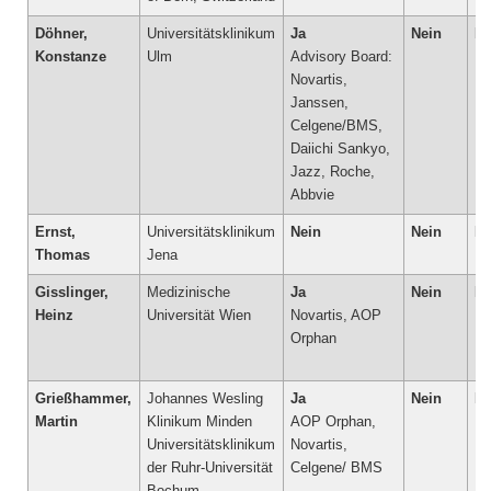
Döhner,
Universitätsklinikum
Ja
Nein
Ne
Konstanze
Ulm
Advisory Board:
Novartis,
Janssen,
Celgene/BMS,
Daiichi Sankyo,
Jazz, Roche,
Abbvie
Ernst,
Universitätsklinikum
Nein
Nein
Ne
Thomas
Jena
Gisslinger,
Medizinische
Ja
Nein
Ne
Heinz
Universität Wien
Novartis, AOP
Orphan
Grießhammer,
Johannes Wesling
Ja
Nein
Ne
Martin
Klinikum Minden
AOP Orphan,
Universitätsklinikum
Novartis,
der Ruhr-Universität