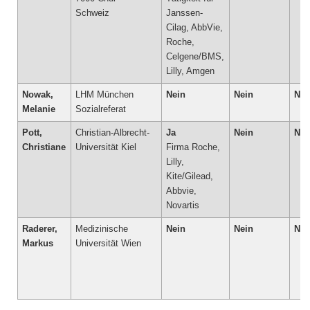
Schweiz
Janssen-
Cilag, AbbVie,
Roche,
Celgene/BMS,
Lilly, Amgen
Nowak,
LHM München
Nein
Nein
Nei
Melanie
Sozialreferat
Pott,
Christian-Albrecht-
Ja
Nein
Nei
Christiane
Universität Kiel
Firma Roche,
Lilly,
Kite/Gilead,
Abbvie,
Novartis
Raderer,
Medizinische
Nein
Nein
Nei
Markus
Universität Wien