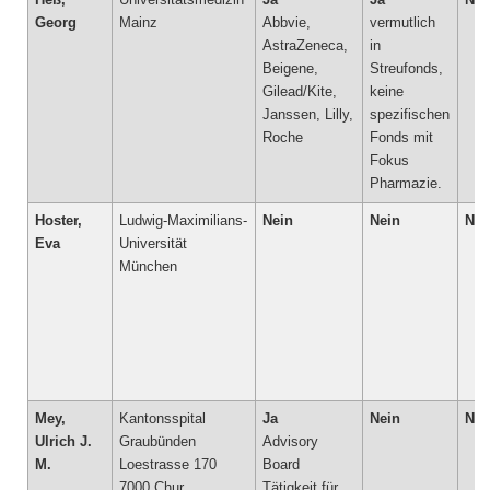
Heß,
Universitätsmedizin
Ja
Ja
Nei
Georg
Mainz
Abbvie,
vermutlich
AstraZeneca,
in
Beigene,
Streufonds,
Gilead/Kite,
keine
Janssen, Lilly,
spezifischen
Roche
Fonds mit
Fokus
Pharmazie.
Hoster,
Ludwig-Maximilians-
Nein
Nein
Nei
Eva
Universität
München
Mey,
Kantonsspital
Ja
Nein
Nei
Ulrich J.
Graubünden
Advisory
M.
Loestrasse 170
Board
7000 Chur
Tätigkeit für