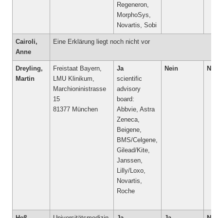
Regeneron,
MorphoSys,
Novartis, Sobi
Cairoli,
Eine Erklärung liegt noch nicht vor
Anne
Dreyling,
Freistaat Bayern,
Ja
Nein
Nei
Martin
LMU Klinikum,
scientific
Marchioninistrasse
advisory
15
board:
81377 München
Abbvie, Astra
Zeneca,
Beigene,
BMS/Celgene,
Gilead/Kite,
Janssen,
Lilly/Loxo,
Novartis,
Roche