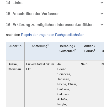
14
Links
15
Anschriften der Verfasser
16
Erklärung zu möglichen Interessenkonflikten
nach den
Regeln der tragenden Fachgesellschaften
1
Autor*in
Anstellung
Beratung /
Aktien /
P
2
3
Gutachten
Fonds
Urh
/
Buske,
Universitätsklinikum
Ja
Nein
Nei
Christian
Ulm
Gilead
Sciences,
Janssen,
Roche, Pfizer,
BeiGene,
Celltrion,
AbbVie,
Incyte,