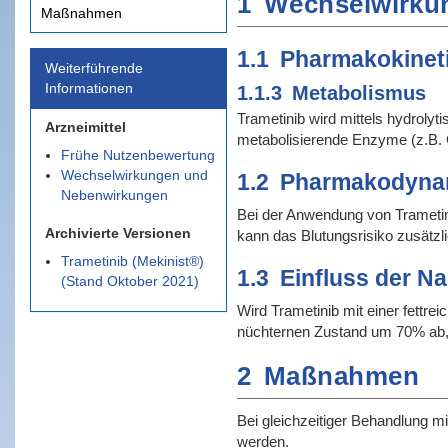
1
Wechselwirku
Maßnahmen
1.1
Pharmakokinet
Weiterführende
Informationen
1.1.3
Metabolismus
Trametinib wird mittels hydroly
Arzneimittel
metabolisierende Enzyme (z.B. 
Frühe Nutzenbewertung
Wechselwirkungen und
1.2
Pharmakodyna
Nebenwirkungen
Bei der Anwendung von Trametini
Archivierte Versionen
kann das Blutungsrisiko zusätzl
Trametinib (Mekinist®)
1.3
Einfluss der N
(Stand Oktober 2021)
Wird Trametinib mit einer fett
nüchternen Zustand um 70% ab, d
2
Maßnahmen
Bei gleichzeitiger Behandlung m
werden.