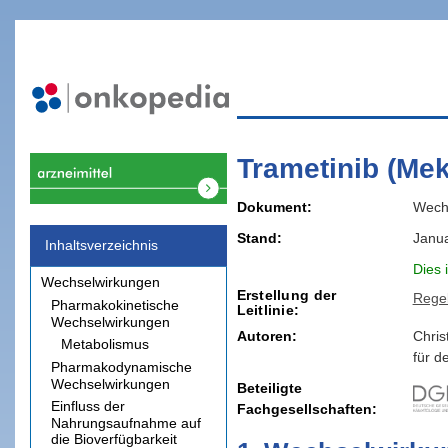
Trametinib (Mek
Dokument
Wech
Stand
Janu
Inhaltsverzeichnis
Dies 
Wechselwirkungen
Erstellung der
Rege
Pharmakokinetische
Leitlinie
Wechselwirkungen
Autoren:
Chris
Metabolismus
für d
Pharmakodynamische
Wechselwirkungen
Beteiligte
Einfluss der
Fachgesellschaften
Nahrungsaufnahme auf
die Bioverfügbarkeit