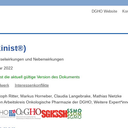
DGHO Website
Kon
inist®)
selwirkungen und Nebenwirkungen
ar 2022
ist die aktuell gültige Version des Dokuments
lwerk
Interessenkonflikte
toph
Ritter
,
Markus
Horneber
,
Claudia
Langebrake
,
Mathias
Nietzke
en Arbeitskreis Onkologische Pharmazie der DGHO; Weitere Expert*inne