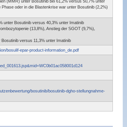
nen (MMR) unter Bosutinib bei 61,2% versus 50,7% unter
e Phase oder in die Blastenkrise war unter Bosutinib (2,2%)
unter Bosutinib versus 40,3% unter Imatinib
rombozytopenie (13,8%), Anstieg der SGOT (9,7%),
Bosutinib versus 11,3% unter Imatinib
on/bosulif-epar-product-information_de.pdf
_med_001613.jsp&mid=WC0b01ac058001d124
nutzenbewertung/bosutinib/bosutinib-dgho-stellungnahme-