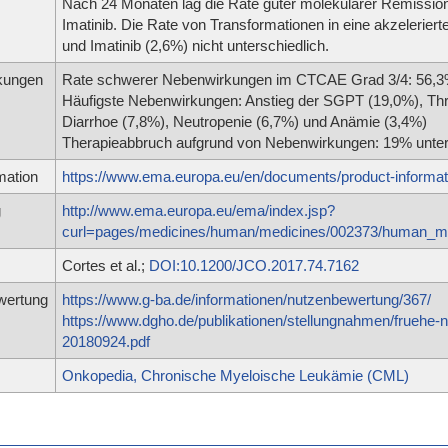
Nach 24 Monaten lag die Rate guter molekularer Remissio
Imatinib. Die Rate von Transformationen in eine akzeleriert
und Imatinib (2,6%) nicht unterschiedlich.
kungen
Rate schwerer Nebenwirkungen im CTCAE Grad 3/4: 56,3% 
Häufigste Nebenwirkungen: Anstieg der SGPT (19,0%), Th
Diarrhoe (7,8%), Neutropenie (6,7%) und Anämie (3,4%)
Therapieabbruch aufgrund von Nebenwirkungen: 19% unter 
mation
https://www.ema.europa.eu/en/documents/product-informati
g
http://www.ema.europa.eu/ema/index.jsp?
curl=pages/medicines/human/medicines/002373/human
Cortes et al.;
DOI:10.1200/JCO.2017.74.7162
wertung
https://www.g-ba.de/informationen/nutzenbewertung/367/
https://www.dgho.de/publikationen/stellungnahmen/fruehe-
20180924.pdf
Onkopedia, Chronische Myeloische Leukämie (CML)