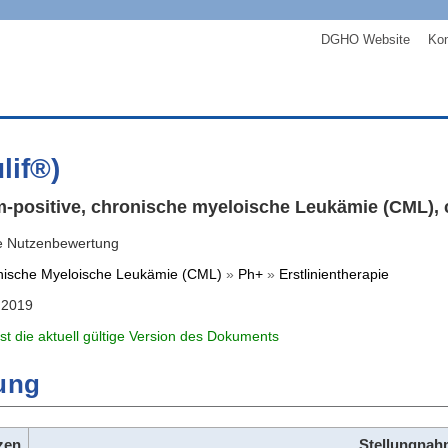
DGHO Website
Kon
lif®)
positive, chronische myeloische Leukämie (CML), c
e Nutzenbewertung
nische Myeloische Leukämie (CML)
»
Ph+
»
Erstlinientherapie
 2019
ist die aktuell gültige Version des Dokuments
ung
zen
Stellungna