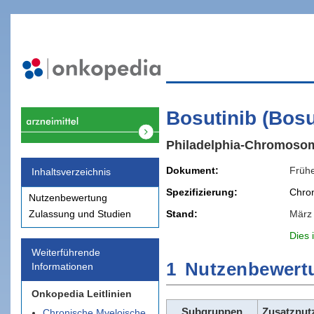
Bosutinib (Bosu
Philadelphia-Chromosom-
Dokument
Früh
Inhaltsverzeichnis
Spezifizierung
Chro
Nutzenbewertung
Stand
März
Zulassung und Studien
Dies 
Weiterführende
1
Nutzenbewert
Informationen
Onkopedia Leitlinien
Subgruppen
Zusatznut
Chronische Myeloische