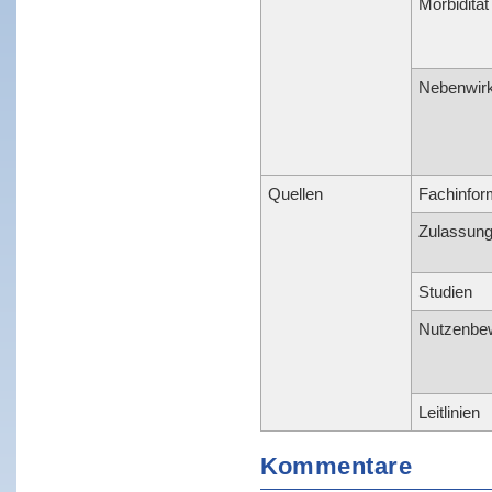
Morbidität
Nebenwir
Quellen
Fachinfor
Zulassun
Studien
Nutzenbe
Leitlinien
Kommentare