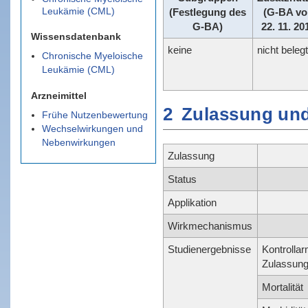
Leukämie (CML)
(Festlegung des
(G-BA v
G-BA)
22. 11. 20
Wissensdatenbank
keine
nicht belegt
Chronische Myeloische
Leukämie (CML)
Arzneimittel
2
Zulassung und
Frühe Nutzenbewertung
Wechselwirkungen und
Nebenwirkungen
Zulassung
Status
Applikation
Wirkmechanismus
Studienergebnisse
Kontrollar
Zulassung
Mortalität