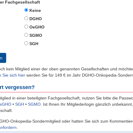
der Fachgesellschaft
Keine
DGHO
OeGHO
SGMO
SGH
n
och kein Mitglied einer der oben genannten Gesellschaften und möch
n Sie sich hier
werden Sie für 149 € im Jahr DGHO-Onkopedia-Sondermi
rt vergessen?
itglied in einer beteiligten Fachgesellschaft, nutzen Sie bitte die Passw
eGHO
•
SGH
•
SGMO
.
Ist Ihnen Ihr Mitgliederlogin gänzlich unbekannt
schaft.
GHO-Onkopedia-Sondermitglied oder hatten Sie sich zum Kommentiere
anfordern
.