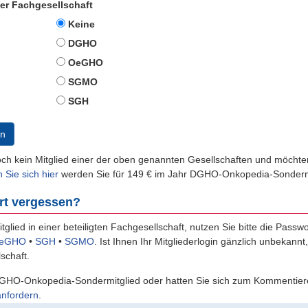
der Fachgesellschaft
Keine
DGHO
OeGHO
SGMO
SGH
n
och kein Mitglied einer der oben genannten Gesellschaften und möch
n Sie sich hier
werden Sie für 149 € im Jahr DGHO-Onkopedia-Sondermi
rt vergessen?
itglied in einer beteiligten Fachgesellschaft, nutzen Sie bitte die Passw
eGHO
•
SGH
•
SGMO
.
Ist Ihnen Ihr Mitgliederlogin gänzlich unbekannt
schaft.
GHO-Onkopedia-Sondermitglied oder hatten Sie sich zum Kommentiere
anfordern
.