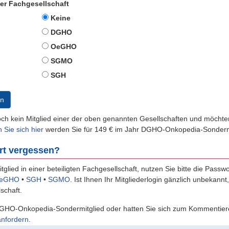
der Fachgesellschaft
Keine
DGHO
OeGHO
SGMO
SGH
n
och kein Mitglied einer der oben genannten Gesellschaften und möch
n Sie sich hier
werden Sie für 149 € im Jahr DGHO-Onkopedia-Sondermi
rt vergessen?
itglied in einer beteiligten Fachgesellschaft, nutzen Sie bitte die Passw
eGHO
•
SGH
•
SGMO
.
Ist Ihnen Ihr Mitgliederlogin gänzlich unbekannt
schaft.
GHO-Onkopedia-Sondermitglied oder hatten Sie sich zum Kommentiere
anfordern
.