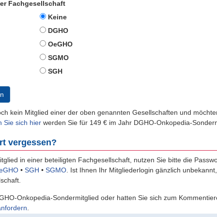
der Fachgesellschaft
Keine
DGHO
OeGHO
SGMO
SGH
n
och kein Mitglied einer der oben genannten Gesellschaften und möch
n Sie sich hier
werden Sie für 149 € im Jahr DGHO-Onkopedia-Sondermi
rt vergessen?
itglied in einer beteiligten Fachgesellschaft, nutzen Sie bitte die Passw
eGHO
•
SGH
•
SGMO
.
Ist Ihnen Ihr Mitgliederlogin gänzlich unbekannt
schaft.
GHO-Onkopedia-Sondermitglied oder hatten Sie sich zum Kommentiere
anfordern
.