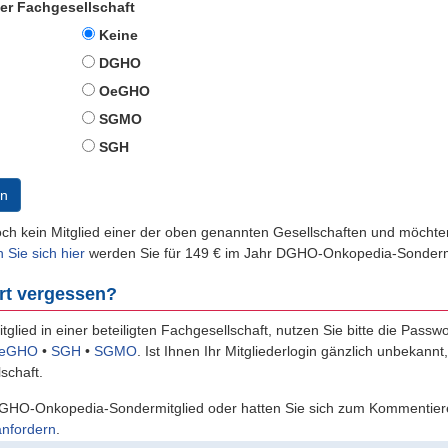
der Fachgesellschaft
Keine
DGHO
OeGHO
SGMO
SGH
n
och kein Mitglied einer der oben genannten Gesellschaften und möch
n Sie sich hier
werden Sie für 149 € im Jahr DGHO-Onkopedia-Sondermi
rt vergessen?
itglied in einer beteiligten Fachgesellschaft, nutzen Sie bitte die Passw
eGHO
•
SGH
•
SGMO
.
Ist Ihnen Ihr Mitgliederlogin gänzlich unbekannt
schaft.
GHO-Onkopedia-Sondermitglied oder hatten Sie sich zum Kommentiere
anfordern
.